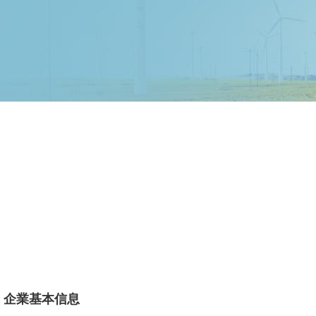
企業基本信息