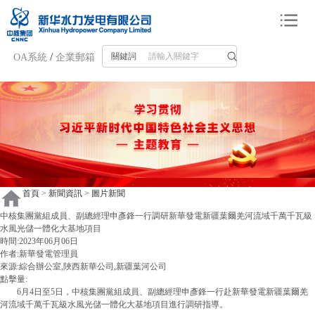
/
關鍵詞
OA系統
企業郵箱
首頁
>
新聞資訊
>
圖片新聞
中核集團黨組成員、副總經理申彥鋒一行調研新華發電新疆葉爾羌河流域千萬千瓦級
水風光儲一體化大基地項目
時間:2023年06月06日
作者:
新華發電管理員
來源:綜合辦公室,陜西新華公司,新疆葉河公司
點擊量:
6月4日至5日，中核集團黨組成員、副總經理申彥鋒一行赴新華發電新疆葉爾羌
河流域千萬千瓦級水風光儲一體化大基地項目進行調研指導。