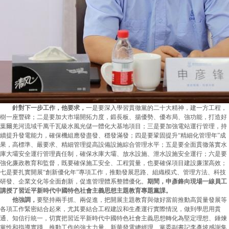
針對下一步工作，他要求，
一是要深入學習貫徹黨的二十大精神，建一方工程，
樹一座豐碑；二是要加大市場開拓力度，鍛長板、揚優勢、優布局、強功能，打造好
葉爾羌河流域千萬千瓦級水風光儲一體化大基地項目；三是要加強電站運行管理，持
續提升發電能力，確保機組應發盡發、穩發滿發；四是要鞏固提升“精細化管理年”成
果，高標準、嚴要求、精細管理提高設備設施綜合管理水平；五是要全面貫徹落實水
庫大壩安全運行管理責任制，確保水庫大壩、放水設施、泄水設施安全運行；六是要
強化廉政教育和監督，既要確保施工安全、工程質量，也要確保項目建設廉潔高效；
七是要扎實開展“創新優化年”專項工作，推動發展思路、組織模式、管理方法、科技
研發、企業文化等全面創新，促進管理體系整體優化。
期間，申彥鋒向現場一線員工
講授了習近平新時代中國特色社會主義思想主題教育專題黨課。
他強調，
要堅持兩手抓、兩促進，把開展主題教育與做好當前推動高質量發展等
各項工作緊密結合起來，尤其要結合工程建設和生產運行實際情況，做到學思用貫
通、知信行統一，切實把習近平新時代中國特色社會主義思想轉化為堅定理想、錘煉
黨性和指導實踐、推動工作的強大力量。新華發電總經理、黨委副書記李彥坡感謝集