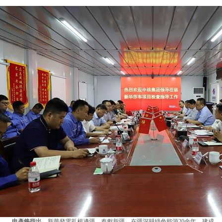
申彥鋒指出，
新華發電扎根邊疆、奉獻新疆，在疆深耕綠色能源20余年，建成