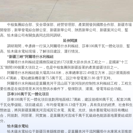
中核集團綜合部、安全環保部、經營管理部、產業開發與國際合作部、新疆市場
開發部，新華發電綜合辦公室、新疆新華公司、陜西新華公司、新疆葉河公司、鏨
高、恰木薩公司有關負責同志陪同調研。
延伸閱讀
調研期間，申彥鋒一行深入阿爾塔什水利樞紐、莎車100萬千瓦一體化項目、鏨
高、恰木薩水電站現場，了解項目建設、運行情況。
“新疆三峽”阿爾塔什水利樞紐
阿爾塔什水利樞紐是國務院確定的172項重大節水供水工程之一，是國家“十三
五”期間100個重大項目之一，也是中核集團與新疆簽署的產業援疆項目之一。
阿爾塔什水利樞紐最大壩高164.8米，水庫總庫容22.49億立方米，設計灌溉面積
651.47萬畝，電站總裝機容量75.5萬千瓦，設計年發電量21.86 億千瓦時。
阿爾塔什水利樞紐是葉爾羌河干流山區下游河段的控制性水利樞紐工程，工程主
要任務是在保證塔里木河生態供水條件下，發揮防洪、灌溉、發電等綜合功能。
莎車100萬千瓦一體化項目
莎車100萬千瓦一體化項目規劃用地面積2.7萬畝，建設規模80萬千瓦，配套20萬
千瓦化學儲能。項目建成后，年均發電量16.13億千瓦時，具有良好的經濟、社會和生
態效益，將與新疆葉爾羌河流域其它水電、風電、光伏、抽水蓄能電站項目有機結
合，同規劃、同部署、同實施，是葉爾羌河流域千萬千瓦級綠色能源基地重要組成部
分。
恰木薩水電站
恰木薩水電站位于新疆莎車縣喀群鄉，是葉爾羌河干流阿爾塔什水庫尾水至喀群