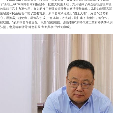
了“新疆三峽”阿爾塔什水利樞紐等一批重大民生工程，充分發揮了央企援疆建疆興疆
的排頭兵和主力軍作用，有力助推了新疆資源優勢向經濟優勢轉化，為推動新疆高質
量發展和民生改善作出了重要貢獻。新華發電積極踐行“國之大者”，用奮斗詮釋初
心，用擔當扛起使命，塑造和形成了“有本領，敢亮劍，能扛事；有狼性，善合作，
能取勝。”的新華奮斗者文化，既是“強核報國、創新奉獻”新時代核工業精神的傳承與
弘揚，也是新華發電“綠色報國 創新共享”的生動體現。