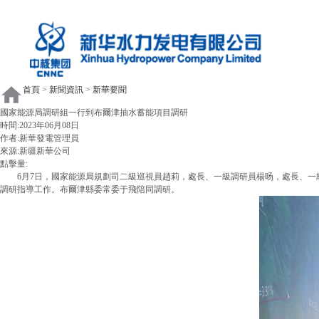
首頁
>
新聞資訊
>
新華要聞
國家能源局調研組一行到布爾津抽水蓄能項目調研
時間:2023年06月08日
作者:
新華發電管理員
來源:新疆新華公司
點擊量:
6月7日，國家能源局規劃司二級巡視員趙莉，處長、一級調研員楊旸，處長、一級
調研指導工作。布爾津縣委常委于飛陪同調研。