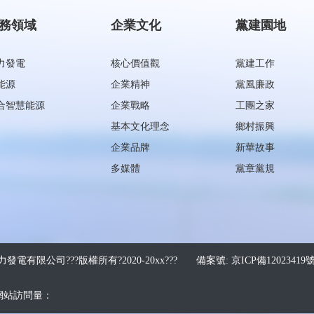
務領域
企業文化
黨建園地
力發電
核心價值觀
黨建工作
能源
企業精神
黨風廉政
合智慧能源
企業戰略
工團之家
基本文化理念
鄉村振興
企業品牌
新華故事
多媒體
黨章黨規
發電有限公司???版權所有?2020-20xx???
備案號: 京ICP備12023419號
網站訪問量：