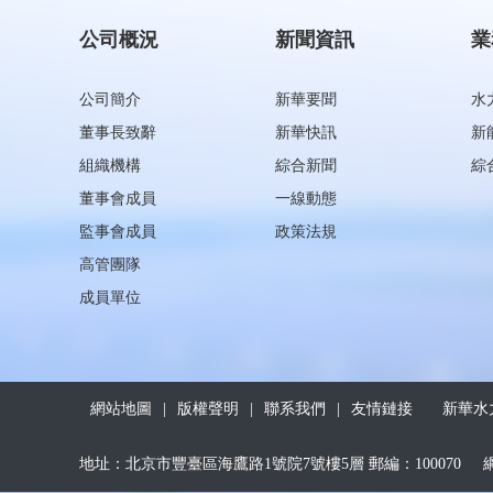
公司概況
新聞資訊
業
公司簡介
新華要聞
水
董事長致辭
新華快訊
新
組織機構
綜合新聞
綜
董事會成員
一線動態
監事會成員
政策法規
高管團隊
成員單位
網站地圖
|
版權聲明
|
聯系我們
|
友情鏈接
新華水力
地址：北京市豐臺區海鷹路1號院7號樓5層 郵編：100070