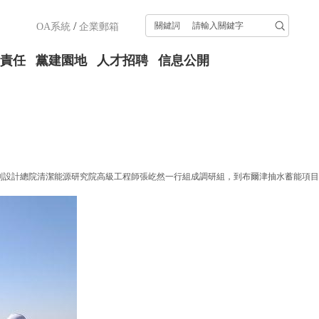
/
關鍵詞
OA系統
企業郵箱
責任
黨建園地
人才招聘
信息公開
設計總院清潔能源研究院高級工程師張屹然一行組成調研組，到布爾津抽水蓄能項目