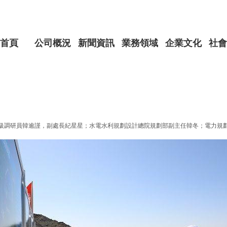
首頁
公司概況
新聞資訊
業務領域
企業文化
社會
調研員韓逾謹，副處長紀星星；水電水利規劃設計總院規劃部副主任韓冬；電力規劃