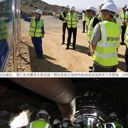
目建設、運行及布爾津水風光儲一體化多能互補綠色能源基地規劃等工作匯報，詳細