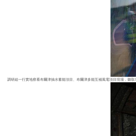
調研組一行實地察看布爾津抽水蓄能項目、布爾津多能互補風電項目現場，聽取項