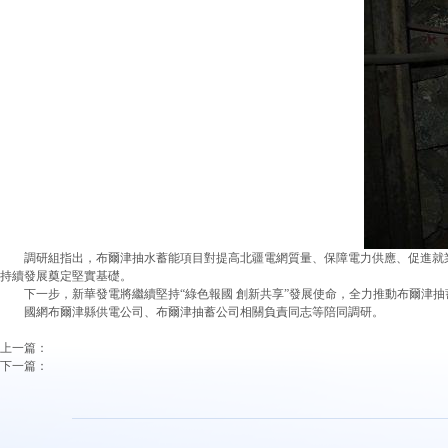
調研組指出，布爾津抽水蓄能項目對提高北疆電網質量、保障電力供應、促進就業
持續發展奠定堅實基礎。
下一步，新華發電將繼續堅持“綠色報國 創新共享”發展使命，全力推動布爾津抽
國網布爾津縣供電公司、布爾津抽蓄公司相關負責同志等陪同調研。
上一篇：
下一篇：