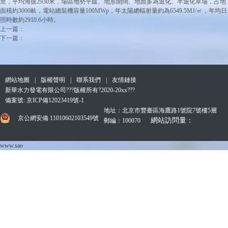
里，平均海拔2930米，場區地勢平緩、地形開闊、地面多為退化、半退化草場，占地
面積約3000畝，電站總裝機容量100MWp，年太陽總輻射量約為6549.5MJ/㎡，年均日
照時數約2910.6小時。
上一篇：
下一篇：
網站地圖
|
版權聲明
|
聯系我們
|
友情鏈接
新華水力發電有限公司???版權所有?2020-20xx???
備案號: 京ICP備12023419號-1
地址：北京市豐臺區海鷹路1號院7號樓5層
京公網安備 11010602103549號
網站訪問量：
郵編：100070
www.sao