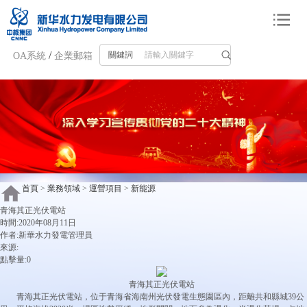
/
關鍵詞
OA系統
企業郵箱
首頁
>
業務領域
>
運營項目
>
新能源
青海其正光伏電站
時間:2020年08月11日
作者:
新華水力發電管理員
來源:
點擊量:0
青海其正光伏電站
青海其正光伏電站，位于青海省海南州光伏發電生態園區內，距離共和縣城39公